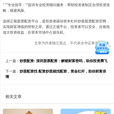
* **专业指导：**提供专业投资顾问服务，帮助投资者制定合理投资策
略，规避风险。
选择正规股票配资平台，是投资者撬动资本杠杆炒股股票配资官网，
实现财富增值的明智之举。通过正规平台，投资者可以安全、合规地
放大投资收益，在资本市场中占据先机。
文章为作者独立观点，不代表永华证券开户观点
上一篇：
炒股配资- 深圳股票配资：解锁财富密码，助你投资腾飞
下一篇：
炒股配资找 配资炒股就找配资，资金杠杆，助你财富倍
增
相关文章