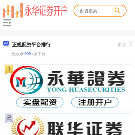
正规配资平台排行
更多
已收录
999
+家平台