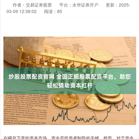
作者：交易证券股票
平台：永华证券开户
更新：2025-
03-09 12:38:02
阅读：85
在瞬息万变的资本市场，资金是投资者制胜的关键。然而，对于资金