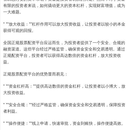
有限的投资者来说，如何撬动更大的资本杠杆，实现财富增值，成为
一大难题。
* **放大收益：**杠杆作用可以放大投资收益，让投资者以较小的本金
获得可观的回报。
全国正规股票配资平台应运而生，为投资者提供了一个安全、合规的
融资渠道。这些平台经过严格监管，确保资金安全和交易透明。通过
正规配资平台，投资者可以获得高达数倍的资金杠杆，放大投资收
益。
正规股票配资平台的优势显而易见：
* **资金杠杆高：**提供高达数倍的资金杠杆，让投资者以小博大，放
大投资收益。
* **安全合规：**经过严格监管，确保资金安全和交易透明，保障投资
者利益。
* **操作便捷：**线上申请，快速审批，资金到账快，操作便捷高效。