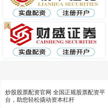
炒股股票配资官网 全国正规股票配资平
台，助您轻松撬动资本杠杆