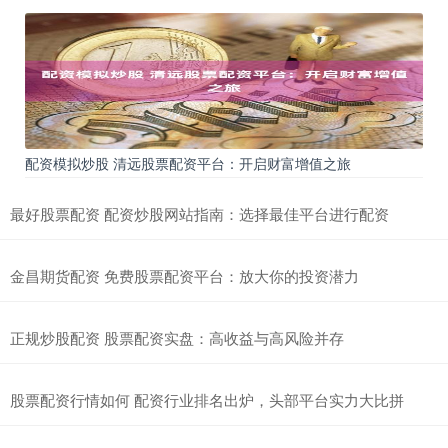
配资模拟炒股 清远股票配资平台：开启财富增值之旅
最好股票配资 配资炒股网站指南：选择最佳平台进行配资
金昌期货配资 免费股票配资平台：放大你的投资潜力
正规炒股配资 股票配资实盘：高收益与高风险并存
股票配资行情如何 配资行业排名出炉，头部平台实力大比拼