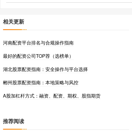
相关更新
河南配资平台排名与合规操作指南
最好的配资公司TOP荐（选榜单）
湖北股票配资指南：安全操作与平台选择
郴州股票配资指南：本地策略与风控
A股加杠杆方式：融资、配资、期权、股指期货
推荐阅读