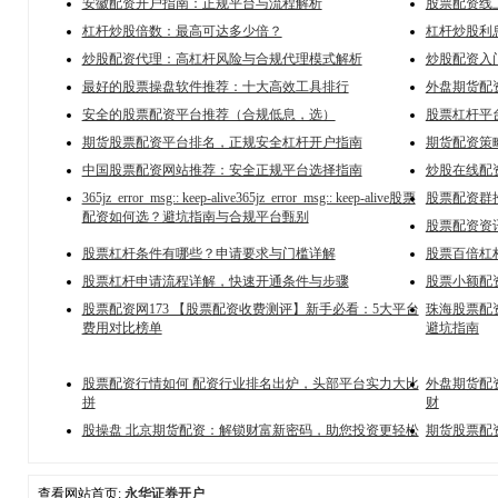
安徽配资开户指南：正规平台与流程解析
股票配资线
杠杆炒股倍数：最高可达多少倍？
杠杆炒股利息
炒股配资代理：高杠杆风险与合规代理模式解析
炒股配资入
最好的股票操盘软件推荐：十大高效工具排行
外盘期货配
安全的股票配资平台推荐（合规低息，选）
股票杠杆平
期货股票配资平台排名，正规安全杠杆开户指南
期货配资策
中国股票配资网站推荐：安全正规平台选择指南
炒股在线配
365jz_error_msg:: keep-alive365jz_error_msg:: keep-alive股票
股票配资群
配资如何选？避坑指南与合规平台甄别
股票配资资
股票杠杆条件有哪些？申请要求与门槛详解
股票百倍杠
股票杠杆申请流程详解，快速开通条件与步骤
股票小额配
股票配资网173 【股票配资收费测评】新手必看：5大平台
珠海股票配
费用对比榜单
避坑指南
股票配资行情如何 配资行业排名出炉，头部平台实力大比
外盘期货配
拼
财
股操盘 北京期货配资：解锁财富新密码，助您投资更轻松
期货股票配
查看网站首页:
永华证券开户