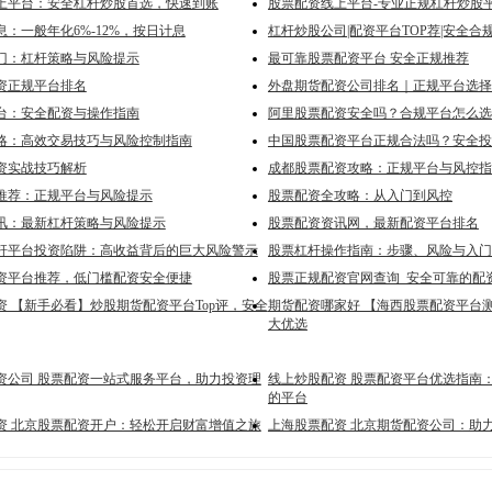
上平台：安全杠杆炒股首选，快速到账
股票配资线上平台-专业正规杠杆炒股
：一般年化6%-12%，按日计息
杠杆炒股公司|配资平台TOP荐|安全合
门：杠杆策略与风险提示
最可靠股票配资平台 安全正规推荐
资正规平台排名
外盘期货配资公司排名｜正规平台选择
台：安全配资与操作指南
阿里股票配资安全吗？合规平台怎么选
略：高效交易技巧与风险控制指南
中国股票配资平台正规合法吗？安全投
资实战技巧解析
成都股票配资攻略：正规平台与风控指
推荐：正规平台与风险提示
股票配资全攻略：从入门到风控
讯：最新杠杆策略与风险提示
股票配资资讯网，最新配资平台排名
杆平台投资陷阱：高收益背后的巨大风险警示
股票杠杆操作指南：步骤、风险与入门
资平台推荐，低门槛配资安全便捷
股票正规配资官网查询_安全可靠的配
资 【新手必看】炒股期货配资平台Top评，安全
期货配资哪家好 【海西股票配资平台
大优选
资公司 股票配资一站式服务平台，助力投资理
线上炒股配资 股票配资平台优选指南
的平台
资 北京股票配资开户：轻松开启财富增值之旅
上海股票配资 北京期货配资公司：助