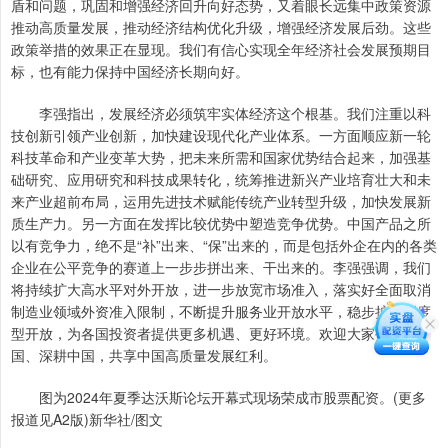
盾和问题，巩固和增强经济回升向好态势，又着眼长远集中政策资源
推动高质量发展，推动经济结构优化升级，增强经济发展后劲。这些
政策举措的效果正在显现。我们有信心实现全年经济社会发展预期目
标，也有能力保持中国经济长期向好。
李强指出，发展经济必须筑牢实体经济这个根基。我们注重以科
技创新引领产业创新，加快建设现代化产业体系。一方面顺应新一轮
科技革命和产业变革大势，把未来所需和国家优势结合起来，加强基
础研究、应用研究和科技成果转化，统筹推进新兴产业培育壮大和未
来产业超前布局，运用先进技术赋能传统产业转型升级，加快发展新
质生产力。另一方面在发挥比较优势中塑造竞争优势。中国产品之所
以有竞争力，绝不是“补”出来、“保”出来的，而是包括外企在内的各类
企业在公平竞争的赛道上一步步拼出来、干出来的。李强强调，我们
将持续扩大高水平对外开放，进一步放宽市场准入，落实好全面取消
制造业领域外资准入限制，不断提升服务业开放水平，稳步扩大制度
型开放，为各国投资者提供更多机遇、更好环境。欢迎大家投资中
国、深耕中国，共享中国高质量发展红利。
图为2024年夏季达沃斯论坛开幕式现场荣成市股票配资。(更多
报道见A2版)新华社/图文