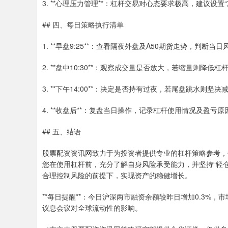
3. **心理压力管理**：杠杆交易对心态要求极高，建议设
## 四、每日策略执行清单
1. **早盘9:25**：查看隔夜外盘及A50期货走势，判断当
2. **盘中10:30**：观察成交量是否放大，若缩量则降低杠
3. **下午14:00**：决定是否持有过夜，若尾盘跳水则坚决
4. **收盘后**：复盘当日操作，记录杠杆使用情况及盈亏原
## 五、结语
股票配资资讯网致力于为投资者提供专业的杠杆策略参考，
您在使用杠杆前，充分了解自身风险承受能力，并坚持“轻
合理控制风险的前提下，实现资产的稳健增长。
**每日提醒**：今日沪深两市融资余额较昨日增加0.3%
议息会议对全球流动性的影响。