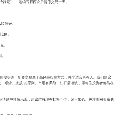
置“冷静期”——连续亏损两次后暂停交易一天。
日风险偏好。
杆比例。
减仓。
因。
但需明确：配资交易属于高风险投资方式，并非适合所有人。我们建议
仓、顺势、止损”的原则。市场有风险，杠杆需谨慎，愿每位投资者都能在
，市场情绪中性偏乐观，建议维持现有杠杆仓位，暂不加仓。关注晚间美联储