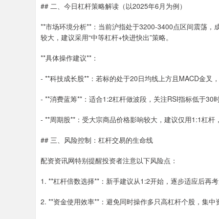
## 二、今日杠杆策略解读（以2025年6月为例）
**市场环境分析**：当前沪指处于3200-3400点区间
较大，建议采用“中等杠杆+快进快出”策略。
**具体操作建议**：
- **科技成长股**：若标的处于20日均线上方且MACD金叉
- **消费蓝筹**：适合1:2杠杆做波段，关注RSI指标低于3
- **周期股**：受大宗商品价格影响较大，建议仅用1:1杠
## 三、风险控制：杠杆交易的生命线
配资资讯网特别提醒投资者注意以下风险点：
1. **杠杆倍数选择**：新手建议从1:2开始，逐步适应后
2. **资金使用效率**：避免同时操作多只高杠杆个股，集