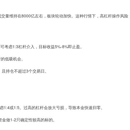
震荡，成交量维持在8000亿左右，板块轮动加快。这种行情下，高杠杆操作风险
，可考虑1:3杠杆介入，目标收益5%-8%即止盈。
0时的低吸机会。
杆，且持仓不超过3个交易日。
再考虑1:4或1:5。过高的杠杆会放大亏损，导致本金快速归零。
中资金做1-2只确定性较高的标的。