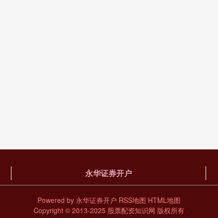
永华证券开户
Powered by
永华证券开户
RSS地图
HTML地图
Copyright
© 2013-2025
股票配资知识网
版权所有