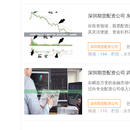
深圳期货配资公司 
在投资领域，股票配资
其灵活便捷、资金杠杆高
更
深圳期货配资公司
阅读：
144
栏目：
永
深圳期货配资公司 
在瞬息万变的金融市场
过向专业配资公司借入资
更
深圳期货配资公司
阅读：
110
栏目：
永