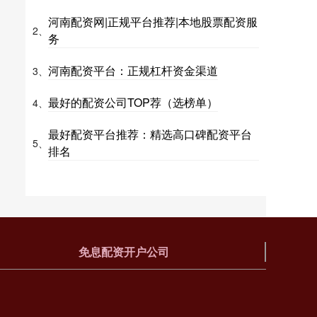
河南配资网|正规平台推荐|本地股票配资服
2、
务
河南配资平台：正规杠杆资金渠道
3、
最好的配资公司TOP荐（选榜单）
4、
最好配资平台推荐：精选高口碑配资平台
5、
排名
免息配资开户公司