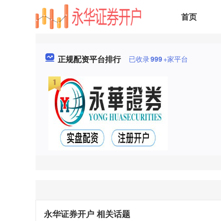
首页
正规配资平台排行
已收录
999
+家平台
永华证券开户 相关话题