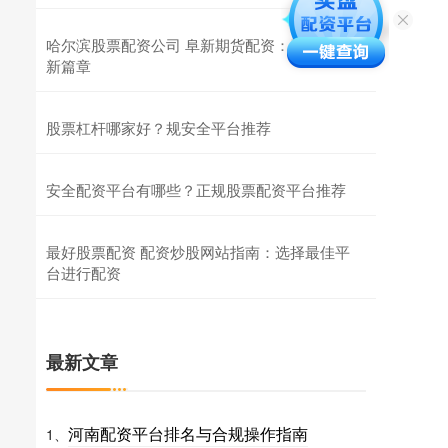
哈尔滨股票配资公司 阜新期货配资：开启财富
新篇章
股票杠杆哪家好？规安全平台推荐
安全配资平台有哪些？正规股票配资平台推荐
最好股票配资 配资炒股网站指南：选择最佳平
台进行配资
最新文章
河南配资平台排名与合规操作指南
1、