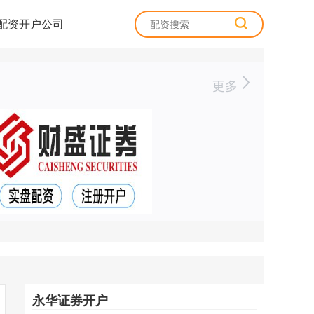
配资开户公司
更多
永华证券开户