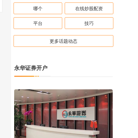
哪个
在线炒股配资
平台
技巧
更多话题动态
永华证券开户